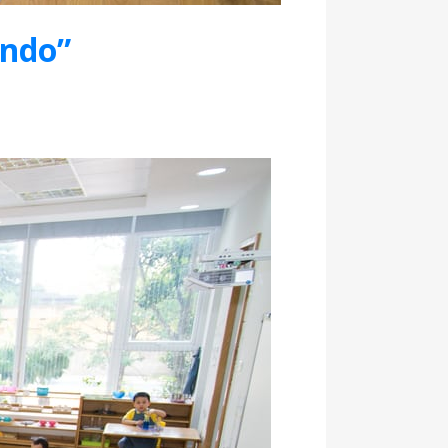
ando”