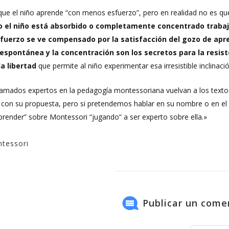
ue el niño aprende “con menos esfuerzo”, pero en realidad no es que
 el niño está absorbido o completamente concentrado trabaj
sfuerzo se ve compensado por la satisfacción del gozo de apr
 espontánea y la concentración son los secretos para la resisten
la libertad
que permite al niño experimentar esa irresistible inclinaci
oclamados expertos en la pedagogía montessoriana vuelvan a los text
e con su propuesta, pero si pretendemos hablar en su nombre o en e
render” sobre Montessori “jugando” a ser experto sobre ella.»
tessori
Publicar un come